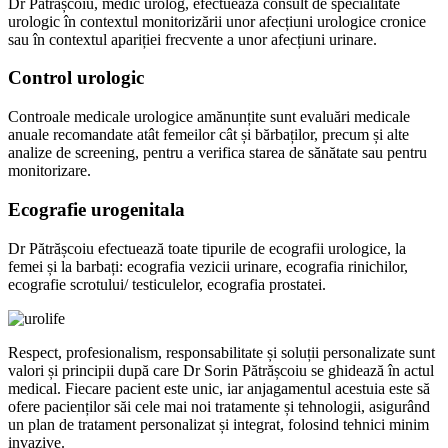
Dr Pătrășcoiu, medic urolog, efectuează consult de specialitate
urologic în contextul monitorizării unor afecțiuni urologice cronice
sau în contextul apariției frecvente a unor afecțiuni urinare.
Control urologic
Controale medicale urologice amănunțite sunt evaluări medicale
anuale recomandate atât femeilor cât și bărbaților, precum și alte
analize de screening, pentru a verifica starea de sănătate sau pentru
monitorizare.
Ecografie urogenitala
Dr Pătrășcoiu efectuează toate tipurile de ecografii urologice, la
femei și la barbați: ecografia vezicii urinare, ecografia rinichilor,
ecografie scrotului/ testiculelor, ecografia prostatei.
Respect, profesionalism, responsabilitate și soluții personalizate
sunt
valori
și
principii după care Dr Sorin Pătrășcoiu se ghidează în actul
medical. Fiecare pacient este unic, iar anjagamentul acestuia este să
ofere pacienților săi cele
mai
noi tratamente și tehnologii, asigurând
un plan de tratament personalizat și integrat, folosind tehnici minim
invazive.