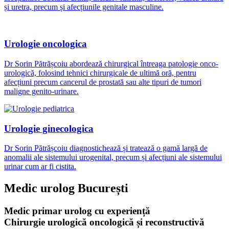
și uretra, precum și afecțiunile genitale masculine.
Urologie oncologica
Dr Sorin Pătrășcoiu abordează chirurgical întreaga patologie onco-
urologică, folosind tehnici chirurgicale de ultimă oră, pentru
afecțiuni precum cancerul de prostată sau alte tipuri de tumori
maligne genito-urinare.
Urologie ginecologica
Dr Sorin Pătrășcoiu diagnostichează și tratează o gamă largă de
anomalii ale sistemului urogenital, precum și afecțiuni ale sistemului
urinar cum ar fi cistita.
Medic urolog București
Medic primar urolog cu experiență
Chirurgie urologică oncologică și reconstructivă