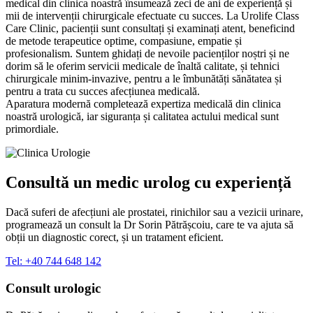
medical din
clinica
noastră
însumează zeci de ani de experiență și
mii
de intervenții chirurgicale efectuate cu succes.
La
Urolife Class
Care Clinic, pacienții
sunt
consultați și
examinați
atent, beneficind
de metode terapeutice optime, compasiune, empatie și
profesionalism. Suntem ghidați de nevoile
pacienților
noștri
și
ne
dorim
să
le oferim servicii medicale de înaltă calitate,
și
tehnici
chirurgicale minim-invazive, pentru a le îmbunătăți sănătatea
și
pentru a trata cu succes
afecțiunea
medicală
.
Aparatura
modernă
completează
expertiza
medicală
din
clinica
noastră
urologică
, iar siguranța și calitatea actului medical
sunt
primordiale.
Consultă un medic urolog cu experiență
Dacă suferi de
afecțiuni
ale prostatei, rinichilor
sau
a vezicii urinare,
programează un consult
la
Dr Sorin Pătrășcoiu, care te
va
ajuta
să
obții un diagnostic corect,
și
un tratament eficient.
Tel: +40 744 648 142
Consult urologic