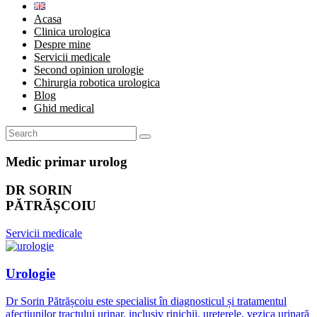
Acasa
Clinica urologica
Despre mine
Servicii medicale
Second opinion urologie
Chirurgia robotica urologica
Blog
Ghid medical
Medic primar urolog
DR SORIN
PĂTRĂȘCOIU
Servicii medicale
Urologie
Dr Sorin Pătrășcoiu este specialist în diagnosticul și tratamentul
afecțiunilor tractului urinar, inclusiv rinichii, ureterele, vezica urinară