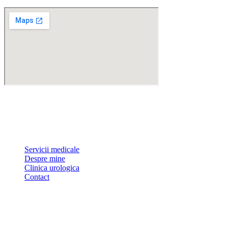
Dr Sorin Pătrășcoiu este medic primar urolog și doctor în științe
medicale.
Link-uri utile
Servicii medicale
Despre mine
Clinica urologica
Contact
Urolife Class Care Clinic
Adresa:
Bulevardul Pipera, Nr 1, Bl.1, Ap. 6
Telefon
+40 744 648 142