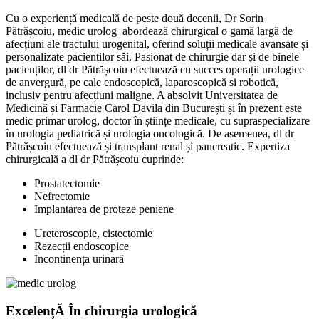
Cu o
experiență
medicală
de
peste
două
decenii, Dr Sorin
Pătrășcoiu, medic urolog abordează chirurgical o
gamă
largă de
afecțiuni ale tractului urogenital, oferind soluții medicale avansate și
personalizate pacientilor
săi
. Pasionat de chirurgie dar și de binele
pacienților, dl dr Pătrășcoiu efectuează cu succes operații urologice
de
anvergură
, pe cale endoscopică, laparoscopică si robotică,
inclusiv pentru
afecțiuni
maligne. A absolvit Universitatea de
Medicină
și
Farmacie Carol Davila din
București
și
în prezent este
medic primar urolog, doctor
în
științe
medicale, cu supraspecializare
în
urologia
pediatrică
și urologia
oncologică
. De asemenea, dl dr
Pătrășcoiu efectuează și transplant renal
și
pancreatic.
Expertiza
chirurgicală a dl dr Pătrășcoiu cuprinde:
Prostatectomie
Nefrectomie
Implantarea de proteze peniene
Ureteroscopie, cistectomie
Rezecții endoscopice
Incontinența urinară
ExcelențĂ În chirurgia urologică