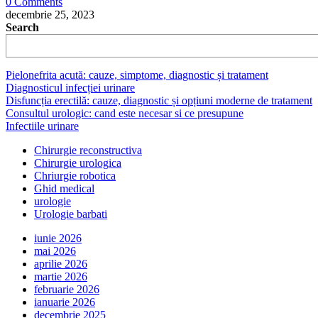
0 Comments
decembrie 25, 2023
Search
Pielonefrita acută: cauze, simptome, diagnostic și tratament
Diagnosticul infecției urinare
Disfuncția erectilă: cauze, diagnostic și opțiuni moderne de tratament
Consultul urologic: cand este necesar si ce presupune
Infectiile urinare
Chirurgie reconstructiva
Chirurgie urologica
Chriurgie robotica
Ghid medical
urologie
Urologie barbati
iunie 2026
mai 2026
aprilie 2026
martie 2026
februarie 2026
ianuarie 2026
decembrie 2025