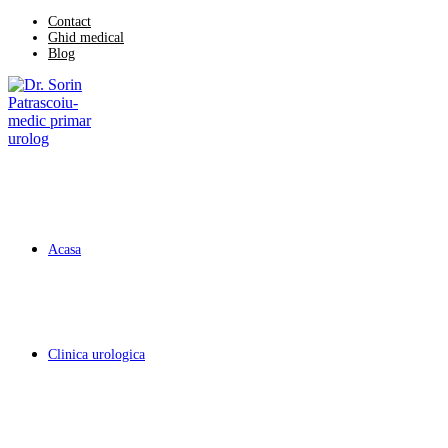
Skip
Contact
Ghid medical
to
Blog
content
Acasa
Clinica urologica