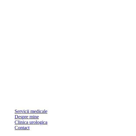
Dr Sorin Pătrășcoiu este medic primar urolog și doctor în științe medic
Link-uri utile
Servicii medicale
Despre mine
Clinica urologica
Contact