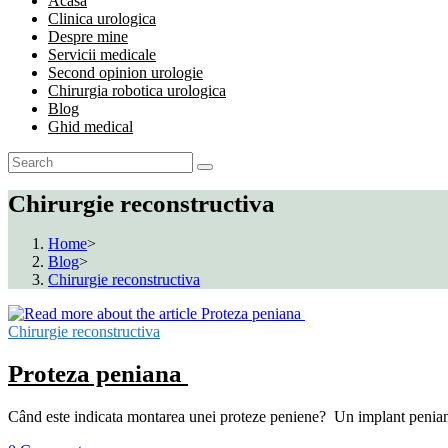
Acasa
Clinica urologica
Despre mine
Servicii medicale
Second opinion urologie
Chirurgia robotica urologica
Blog
Ghid medical
Chirurgie reconstructiva
Home
>
Blog
>
Chirurgie reconstructiva
Chirurgie reconstructiva
Proteza peniana
Când este indicata montarea unei proteze peniene? Un implant penian (