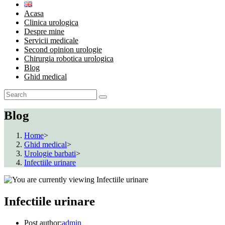
Acasa
Clinica urologica
Despre mine
Servicii medicale
Second opinion urologie
Chirurgia robotica urologica
Blog
Ghid medical
Blog
Home
>
Ghid medical
>
Urologie barbati
>
Infectiile urinare
Infectiile urinare
Post author:
admin