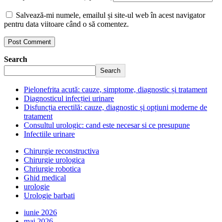
Salvează-mi numele, emailul și site-ul web în acest navigator
pentru data viitoare când o să comentez.
Search
Search
Pielonefrita acută: cauze, simptome, diagnostic și tratament
Diagnosticul infecției urinare
Disfuncția erectilă: cauze, diagnostic și opțiuni moderne de
tratament
Consultul urologic: cand este necesar si ce presupune
Infectiile urinare
Chirurgie reconstructiva
Chirurgie urologica
Chriurgie robotica
Ghid medical
urologie
Urologie barbati
iunie 2026
mai 2026