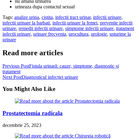
nu amana urinarea
urineaza dupa contactul sexual
Tags:
analize urina
,
cistita
,
infectii tract urinar
,
infectii urinare
,
infectii urinare la barbati
,
infectii urinare la femei
,
preventie infectii
urinare
,
remedii infectii urinare
,
simptome infectii urinare
,
tratament
infectii urinare
,
urinare frecventa
,
urocultura
,
urologie
,
usturime la
urinare
Read more articles
Previous Post
Fistula urinară: cauze, simptome, diagnostic și
tratament
Next Post
Diagnosticul infecției urinare
You Might Also Like
Prostatectomia radicala
decembrie 25, 2023