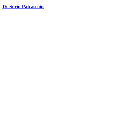
Dr Sorin Patrascoiu
Dr Sorin Pătrășcoiu este medic primar urolog și doctor în științe
medicale.
Link-uri utile