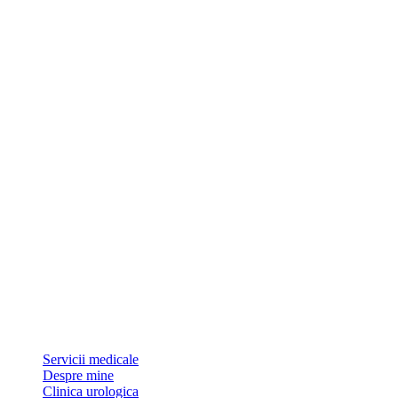
Dr Sorin Pătrășcoiu este medic primar urolog și doctor în științe medic
Link-uri utile
Servicii medicale
Despre mine
Clinica urologica