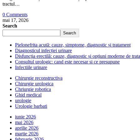
tractul…
0 Comments
mai 17, 2026
Search
Search
Pielonefrita acută: cauze, simptome, diagnostic și tratament
Diagnosticul infecției urinare
Disfuncția erectilă: cauze, diagnostic și opțiuni moderne de tra
Consultul urologic: cand este necesar si ce presupune
Infectiile urinare
Chirurgie reconstructiva
Chirurgie urologica
Chriurgie robotica
Ghid medical
urologie
Urologie barbati
iunie 2026
mai 2026
aprilie 2026
martie 2026
februarie 2026