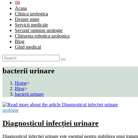
Acasa
Clinica urologica
Despre mine
Servicii medicale
Second opinion urologie
Chirurgia robotica urologica
Blog
Ghid medical
bacterii urinare
Home
>
Blog
>
bacterii urinare
urologie
Diagnosticul infecției urinare
Diagnosticul infecției urinare este esențial pentru stabilirea unui trata