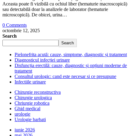
Aceasta poate fi vizibilă cu ochiul liber (hematurie macroscopică)
sau detectabilă doar la analizele de laborator (hematurie
microscopică). De obicei, urina…
0 Comments
octombrie 12, 2025
Search
Search
Pielonefrita acută: cauze, simptome, diagnostic și tratament
Diagnosticul infecției urinare
Disfuncția erectilă: cauze, diagnostic și opțiuni moderne de
tratament
Consultul urologic: cand este necesar si ce presupune
Infectiile urinare
Chirurgie reconstructiva
Chirurgie urologica
Chriurgie robotica
Ghid medical
urologie
Urologie barbati
iunie 2026
mai 2026