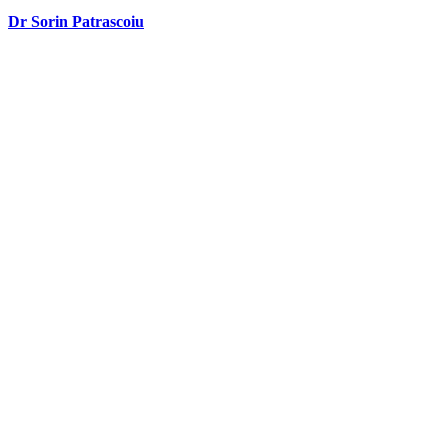
Dr Sorin Patrascoiu
Dr Sorin Pătrășcoiu este medic primar urolog și doctor în științe
medicale.
Link-uri utile