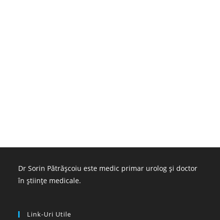
Dr Sorin Pătrășcoiu este medic primar urolog și doctor
în științe medicale.
Link-Uri Utile