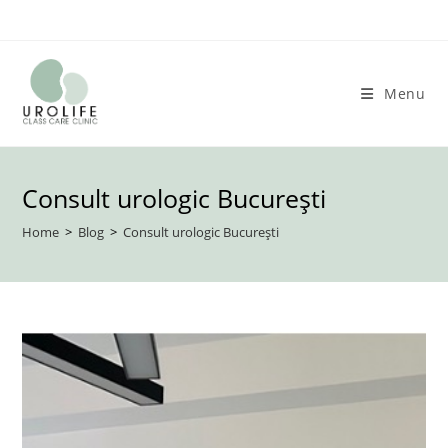
Skip
to
content
Menu
Consult urologic București
Home
>
Blog
>
Consult urologic București