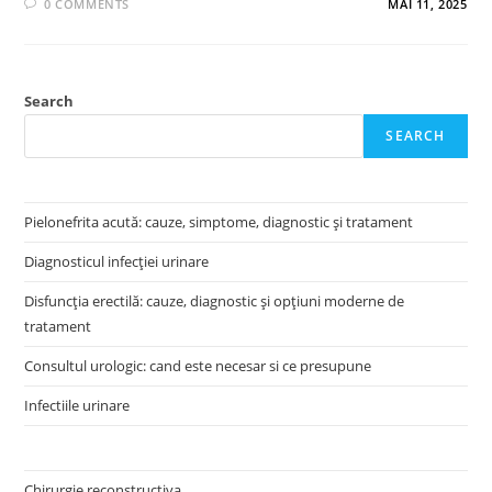
0 COMMENTS
MAI 11, 2025
Search
SEARCH
Pielonefrita acută: cauze, simptome, diagnostic și tratament
Diagnosticul infecției urinare
Disfuncția erectilă: cauze, diagnostic și opțiuni moderne de
tratament
Consultul urologic: cand este necesar si ce presupune
Infectiile urinare
Chirurgie reconstructiva