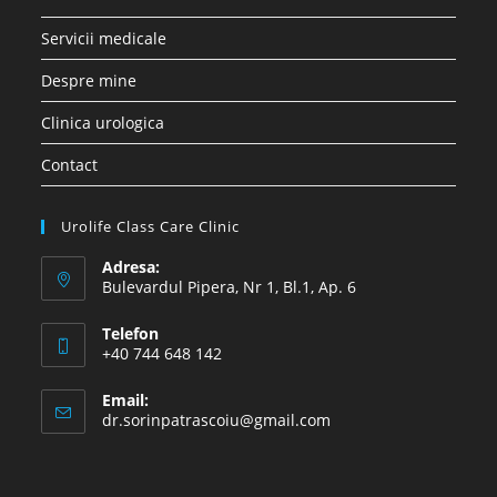
Servicii medicale
Despre mine
Clinica urologica
Contact
Urolife Class Care Clinic
Adresa:
Bulevardul Pipera, Nr 1, Bl.1, Ap. 6
Telefon
+40 744 648 142
Email:
Opens
dr.sorinpatrascoiu@gmail.com
in
your
application