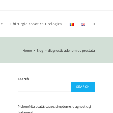
ne
Chirurgia robotica urologica
Toggle
website
Home
>
Blog
>
diagnostic adenom de prostata
search
Search
SEARCH
Pielonefrita acută: cauze, simptome, diagnostic și
tratament