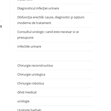
Diagnosticul infecției urinare
Disfuncția erectilă: cauze, diagnostic și opțiuni
moderne de tratament
25
Consultul urologic: cand este necesar si ce
presupune
Infectiile urinare
Chirurgie reconstructiva
Chirurgie urologica
Chriurgie robotica
Ghid medical
urologie
Urologie barbati