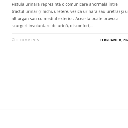
Fistula urinară reprezintă o comunicare anormală între
tractul urinar (rinichi, uretere, vezică urinară sau uretră) și 
alt organ sau cu mediul exterior. Aceasta poate provoca
scurgeri involuntare de urină, disconfort,…
0 COMMENTS
FEBRUARIE 8, 20