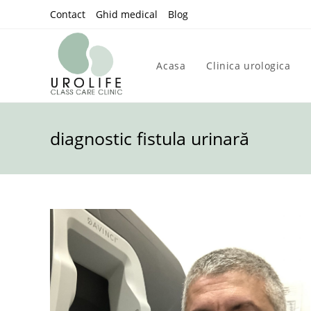
Skip
Contact
Ghid medical
Blog
to
content
Acasa
Clinica urologica
diagnostic fistula urinară