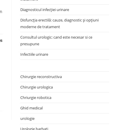
Diagnosticul infecției urinare
un
Disfuncția erectilă: cauze, diagnostic și opțiuni
moderne de tratament
Consultul urologic: cand este necesar si ce
26
presupune
Infectiile urinare
Chirurgie reconstructiva
Chirurgie urologica
Chriurgie robotica
Ghid medical
urologie
Urologie barbati