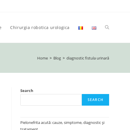
e
Chirurgia robotica urologica
Toggle
website
Home
>
Blog
>
diagnostic fistula urinară
search
Search
SEARCH
Pielonefrita acută: cauze, simptome, diagnostic și
tratament