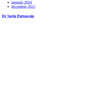
ianuarie 2024
decembrie 2023
Dr Sorin Patrascoiu
Dr Sorin Pătrășcoiu este medic primar urolog și doctor în științe
medicale.