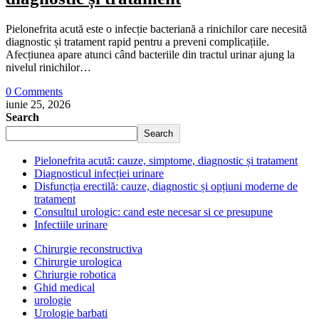
Pielonefrita acută este o infecție bacteriană a rinichilor care necesită
diagnostic și tratament rapid pentru a preveni complicațiile.
Afecțiunea apare atunci când bacteriile din tractul urinar ajung la
nivelul rinichilor…
0 Comments
iunie 25, 2026
Search
Search
Pielonefrita acută: cauze, simptome, diagnostic și tratament
Diagnosticul infecției urinare
Disfuncția erectilă: cauze, diagnostic și opțiuni moderne de
tratament
Consultul urologic: cand este necesar si ce presupune
Infectiile urinare
Chirurgie reconstructiva
Chirurgie urologica
Chriurgie robotica
Ghid medical
urologie
Urologie barbati