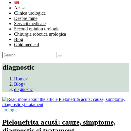
Acasa
Clinica urologica
Despre mine
Servicii medicale
Second opinion urologie
Chirurgia robotica urologica
Blog
Ghid medical
diagnostic
Home
>
Blog
>
diagnostic
urologie
Pielonefrita acută: cauze, simptome,
diagnostic și tratament