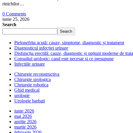
rinichilor…
0 Comments
iunie 25, 2026
Search
Search
Pielonefrita acută: cauze, simptome, diagnostic și tratament
Diagnosticul infecției urinare
Disfuncția erectilă: cauze, diagnostic și opțiuni moderne de tra
Consultul urologic: cand este necesar si ce presupune
Infectiile urinare
Chirurgie reconstructiva
Chirurgie urologica
Chriurgie robotica
Ghid medical
urologie
Urologie barbati
iunie 2026
mai 2026
aprilie 2026
martie 2026
februarie 2026