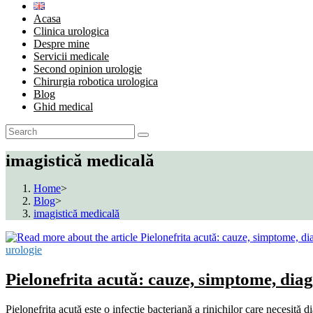
Acasa
Clinica urologica
Despre mine
Servicii medicale
Second opinion urologie
Chirurgia robotica urologica
Blog
Ghid medical
imagistică medicală
Home
>
Blog
>
imagistică medicală
urologie
Pielonefrita acută: cauze, simptome, diag
Pielonefrita acută este o infecție bacteriană a rinichilor care necesită 