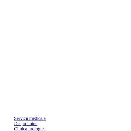
Dr Sorin Pătrășcoiu este medic primar urolog și doctor în științe medic
Link-uri utile
Servicii medicale
Despre mine
Clinica urologica