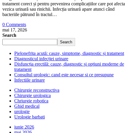
tratament corect și pentru prevenirea complicațiilor care pot afecta
vezica urinară sau rinichii. Infecția urinară apare atunci când
bacteriile pătrund în tractul…
0 Comments
mai 17, 2026
Search
Search
Pielonefrita acută: cauze, simptome, diagnostic și tratament
Diagnosticul infecției urinare
Disfuncția erectilă: cauze, diagnostic și opțiuni moderne de
tratament
Consultul urologic: cand este necesar si ce presupune
Infectiile urinare
Chirurgie reconstructiva
Chirurgie urologica
Chriurgie robotica
Ghid medical
urologie
Urologie barbati
iunie 2026
mai 2026