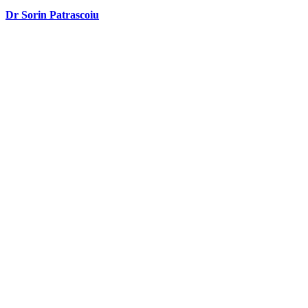
Dr Sorin Patrascoiu
Dr Sorin Pătrășcoiu este medic primar urolog și doctor în științe
medicale.
Link-uri utile