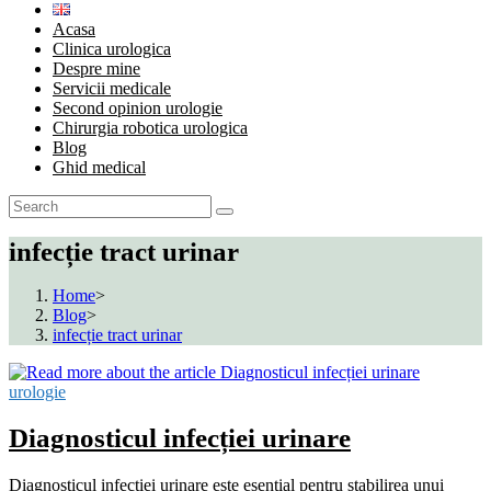
Acasa
Clinica urologica
Despre mine
Servicii medicale
Second opinion urologie
Chirurgia robotica urologica
Blog
Ghid medical
infecție tract urinar
Home
>
Blog
>
infecție tract urinar
urologie
Diagnosticul infecției urinare
Diagnosticul infecției urinare este esențial pentru stabilirea unui