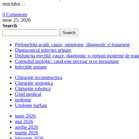
rinichilor…
0 Comments
iunie 25, 2026
Search
Search
Pielonefrita acută: cauze, simptome, diagnostic și tratament
Diagnosticul infecției urinare
Disfuncția erectilă: cauze, diagnostic și opțiuni moderne de tra
Consultul urologic: cand este necesar si ce presupune
Infectiile urinare
Chirurgie reconstructiva
Chirurgie urologica
Chriurgie robotica
Ghid medical
urologie
Urologie barbati
iunie 2026
mai 2026
aprilie 2026
martie 2026
februarie 2026