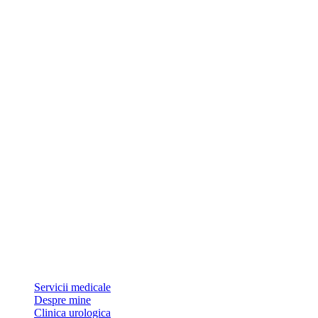
Dr Sorin Pătrășcoiu este medic primar urolog și doctor în științe medic
Link-uri utile
Servicii medicale
Despre mine
Clinica urologica