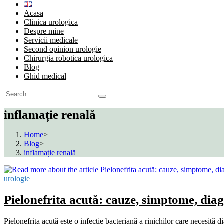
Acasa
Clinica urologica
Despre mine
Servicii medicale
Second opinion urologie
Chirurgia robotica urologica
Blog
Ghid medical
inflamație renală
Home
>
Blog
>
inflamație renală
urologie
Pielonefrita acută: cauze, simptome, diag
Pielonefrita acută este o infecție bacteriană a rinichilor care necesită 