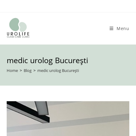
Skip
to
content
Menu
medic urolog București
Home
>
Blog
>
medic urolog București