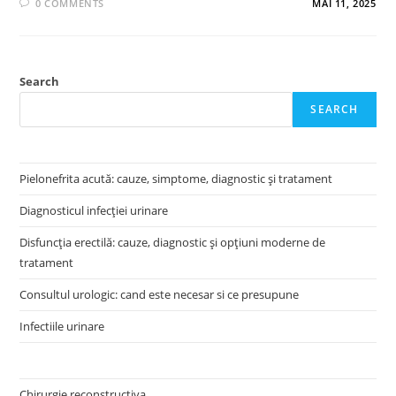
0 COMMENTS
MAI 11, 2025
Search
SEARCH
Pielonefrita acută: cauze, simptome, diagnostic și tratament
Diagnosticul infecției urinare
Disfuncția erectilă: cauze, diagnostic și opțiuni moderne de
tratament
Consultul urologic: cand este necesar si ce presupune
Infectiile urinare
Chirurgie reconstructiva