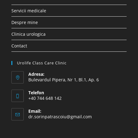
Servicii medicale
Despre mine
Clinica urologica
Contact
Urolife Class Care Clinic
Adresa:
Bulevardul Pipera, Nr 1, Bl.1, Ap. 6
Telefon
+40 744 648 142
Email:
Opens
dr.sorinpatrascoiu@gmail.com
in
your
application