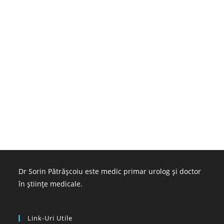
Dr Sorin Pătrășcoiu este medic primar urolog și doctor
în științe medicale.
Link-Uri Utile