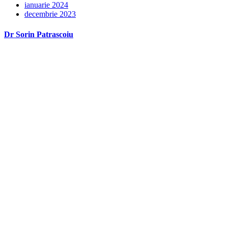
ianuarie 2024
decembrie 2023
Dr Sorin Patrascoiu
Dr Sorin Pătrășcoiu este medic primar urolog și doctor în științe
medicale.