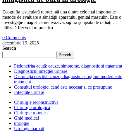
Ecografia testiculară reprezintă una dintre cele mai importante
metode de evaluare a sănătății aparatului genital masculin. Este o
investigație imagistică neinvazivă, sigură și lipsită de radiații,
utilizată frecvent în practica…
0 Comments
decembrie 19, 2025
Search
Search
Pielonefrita acută: cauze, simptome, diagnostic și tratament
Diagnosticul infecției urinare
Disfuncția erectilă: cauze, diagnostic și opțiuni moderne de
tratament
Consultul urologic: cand este necesar si ce presupune
Infectiile urinare
Chirurgie reconstructiva
Chirurgie urologica
Chriurgie robotica
Ghid medical
urologie
Urologie barbati