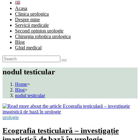
Acasa
Clinica urologica
Despre mine
Servicii medicale
Second opinion urologie
Chirurgia robotica urologica
Blog
Ghid medical
nodul testicular
Home
>
Blog
>
nodul testicular
urologie
Ecografia testiculară – investigație
imagistică de bază în urologie