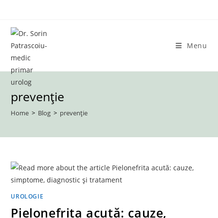
Skip
to
content
Menu
prevenție
Home
>
Blog
>
prevenție
UROLOGIE
Pielonefrita acută: cauze,