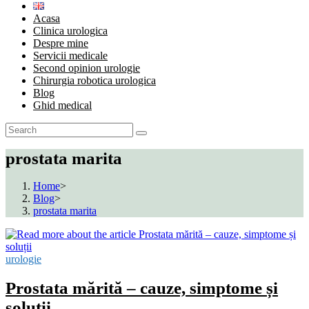
Acasa
Clinica urologica
Despre mine
Servicii medicale
Second opinion urologie
Chirurgia robotica urologica
Blog
Ghid medical
prostata marita
Home
>
Blog
>
prostata marita
urologie
Prostata mărită – cauze, simptome și
soluții