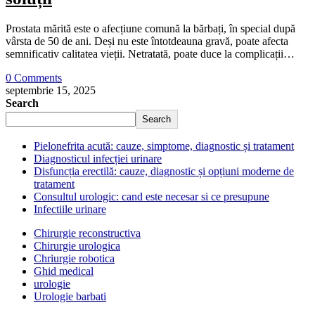
Prostata mărită este o afecțiune comună la bărbați, în special după
vârsta de 50 de ani. Deși nu este întotdeauna gravă, poate afecta
semnificativ calitatea vieții. Netratată, poate duce la complicații…
0 Comments
septembrie 15, 2025
Search
Search
Pielonefrita acută: cauze, simptome, diagnostic și tratament
Diagnosticul infecției urinare
Disfuncția erectilă: cauze, diagnostic și opțiuni moderne de
tratament
Consultul urologic: cand este necesar si ce presupune
Infectiile urinare
Chirurgie reconstructiva
Chirurgie urologica
Chriurgie robotica
Ghid medical
urologie
Urologie barbati