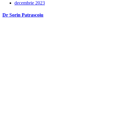
decembrie 2023
Dr Sorin Patrascoiu
Dr Sorin Pătrășcoiu este medic primar urolog și doctor în științe
medicale.