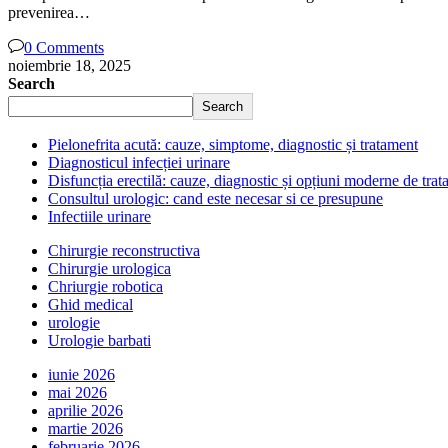
prevenirea…
0 Comments
noiembrie 18, 2025
Search
Search
Pielonefrita acută: cauze, simptome, diagnostic și tratament
Diagnosticul infecției urinare
Disfuncția erectilă: cauze, diagnostic și opțiuni moderne de tra
Consultul urologic: cand este necesar si ce presupune
Infectiile urinare
Chirurgie reconstructiva
Chirurgie urologica
Chriurgie robotica
Ghid medical
urologie
Urologie barbati
iunie 2026
mai 2026
aprilie 2026
martie 2026
februarie 2026