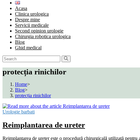
Acasa
Clinica urologica
Despre mine
Servicii medicale
Second opinion urologie
Chirurgia robotica urologica
Blog
Ghid medical
protecția rinichilor
Home
>
Blog
>
protecția rinichilor
Urologie barbati
Reimplantarea de ureter
Reimplantarea de ureter este o procedură chirurgicală utilizată pentru 