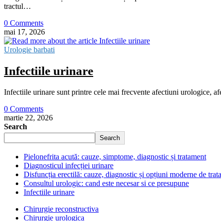
tractul…
0 Comments
mai 17, 2026
Urologie barbati
Infectiile urinare
Infectiile urinare sunt printre cele mai frecvente afectiuni urologice, af
0 Comments
martie 22, 2026
Search
Search
Pielonefrita acută: cauze, simptome, diagnostic și tratament
Diagnosticul infecției urinare
Disfuncția erectilă: cauze, diagnostic și opțiuni moderne de tra
Consultul urologic: cand este necesar si ce presupune
Infectiile urinare
Chirurgie reconstructiva
Chirurgie urologica