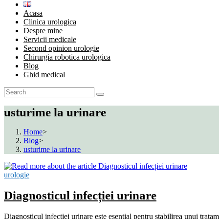
Acasa
Clinica urologica
Despre mine
Servicii medicale
Second opinion urologie
Chirurgia robotica urologica
Blog
Ghid medical
usturime la urinare
Home
>
Blog
>
usturime la urinare
urologie
Diagnosticul infecției urinare
Diagnosticul infecției urinare este esențial pentru stabilirea unui trata