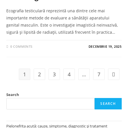
Ecografia testiculară reprezintă una dintre cele mai
importante metode de evaluare a sănătății aparatului
genital masculin. Este o investigație imagistică neinvazivă,
sigură și lipsită de radiații, utilizată frecvent în practica…
0 COMMENTS
DECEMBRIE 19, 2025
1
2
3
4
…
7
Go to t
Search
SEARCH
Pielonefrita acută: cauze, simptome, diagnostic și tratament