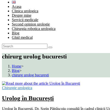
Acasa
Clinica urologica
Despre mine
Servicii medicale
Second opinion urologie
Chirurgia robotica urologica
Blog
Ghid medical
chirurg urolog bucuresti
Home
>
Blog
>
chirurg urolog bucuresti
Chirurgie urologica
Urolog în București
Urolog în București, Dr. Sorin Pătrășcoiu consultă în cadrul clinicii 