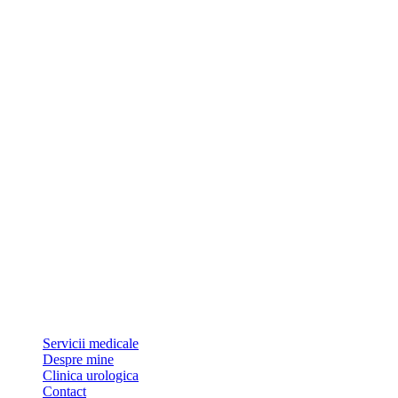
Dr Sorin Pătrășcoiu este medic primar urolog și doctor în științe medic
Link-uri utile
Servicii medicale
Despre mine
Clinica urologica
Contact