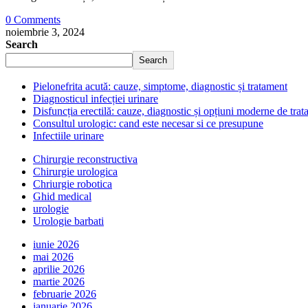
0 Comments
noiembrie 3, 2024
Search
Search
Pielonefrita acută: cauze, simptome, diagnostic și tratament
Diagnosticul infecției urinare
Disfuncția erectilă: cauze, diagnostic și opțiuni moderne de tra
Consultul urologic: cand este necesar si ce presupune
Infectiile urinare
Chirurgie reconstructiva
Chirurgie urologica
Chriurgie robotica
Ghid medical
urologie
Urologie barbati
iunie 2026
mai 2026
aprilie 2026
martie 2026
februarie 2026
ianuarie 2026