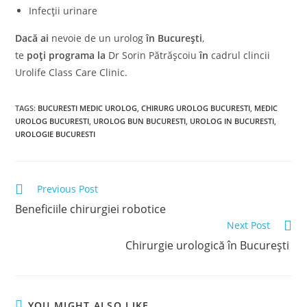
Infecții urinare
Dacă
ai
nevoie de un urolog
în
București
,
te
poți
programa
la
Dr Sorin Pătrășcoiu
în
cadrul clincii
Urolife Class Care Clinic.
TAGS:
BUCURESTI MEDIC UROLOG
,
CHIRURG UROLOG BUCURESTI
,
MEDIC
UROLOG BUCURESTI
,
UROLOG BUN BUCURESTI
,
UROLOG IN BUCURESTI
,
UROLOGIE BUCURESTI
Read
Previous Post
more
Beneficiile chirurgiei robotice
articles
Next Post
Chirurgie urologică în București
YOU MIGHT ALSO LIKE