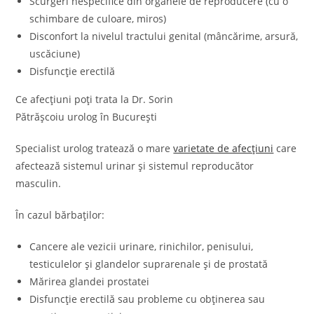
Scurgeri nespecifice din organele de reproducere (cu o
schimbare de culoare, miros)
Disconfort la nivelul tractului genital (mâncărime, arsură,
uscăciune)
Disfuncție erectilă
Ce afecțiuni poți trata la Dr. Sorin
Pătrășcoiu urolog în București
Specialist urolog tratează o mare
varietate de afecțiuni
care
afectează sistemul urinar și sistemul reproducător
masculin.
În cazul bărbaților:
Cancere ale vezicii urinare, rinichilor, penisului,
testiculelor și glandelor suprarenale și de prostată
Mărirea glandei prostatei
Disfuncție erectilă sau probleme cu obținerea sau