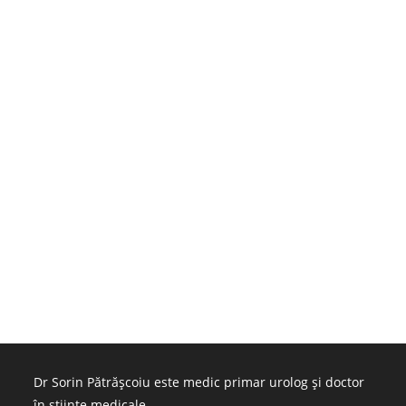
Dr Sorin Pătrășcoiu este medic primar urolog și doctor
în științe medicale.