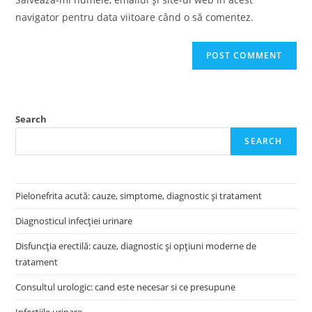
(optional)
navigator pentru data viitoare când o să comentez.
Search
SEARCH
Pielonefrita acută: cauze, simptome, diagnostic și tratament
Diagnosticul infecției urinare
Disfuncția erectilă: cauze, diagnostic și opțiuni moderne de
tratament
Consultul urologic: cand este necesar si ce presupune
Infectiile urinare