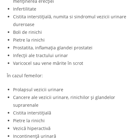
menținerea erecției
Infertilitate
Cistita interstițială, numita si sindromul vezicii urinare
dureroase
Boli de rinichi
Pietre la rinichi
Prostatita, inflamația glandei prostatei
Infecții ale tractului urinar
Varicocel sau vene mărite în scrot
În cazul femeilor:
Prolapsul vezicii urinare
Cancere ale vezicii urinare, rinichilor și glandelor
suprarenale
Cistita interstițială
Pietre la rinichi
Vezică hiperactivă
Incontinență urinară