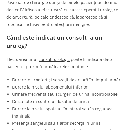
Pasionat de chirurgie dar și de binele pacienților, domnul
doctor Pătrășcoiu efectuează cu succes operații urologice
de anvergură, pe cale endoscopică, laparoscopică si
robotică, inclusiv pentru afecțiuni maligne.
Când este indicat un consult la un
urolog?
Efectuarea unui
consult urologic
poate fi indicată dacă
pacientul prezintă următoarele simptome:
Durere, disconfort și senzații de arsură în timpul urinării
Durere la nivelul abdomenului inferior
Urinare frecventă sau scurgeri de urină incontrolabile
Dificultate în controlul fluxului de urină
Durere la nivelul spatelui, în lateral sau în regiunea
inghinală
Prezența sângelui sau a altor secreții în urină