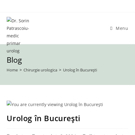
Skip
to
content
Menu
Blog
Home
>
Chirurgie urologica
>
Urolog în București
Urolog în București