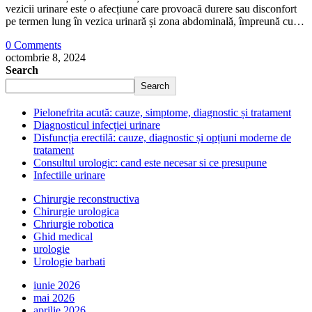
vezicii urinare este o afecțiune care provoacă durere sau disconfort
pe termen lung în vezica urinară și zona abdominală, împreună cu…
0 Comments
octombrie 8, 2024
Search
Search
Pielonefrita acută: cauze, simptome, diagnostic și tratament
Diagnosticul infecției urinare
Disfuncția erectilă: cauze, diagnostic și opțiuni moderne de
tratament
Consultul urologic: cand este necesar si ce presupune
Infectiile urinare
Chirurgie reconstructiva
Chirurgie urologica
Chriurgie robotica
Ghid medical
urologie
Urologie barbati
iunie 2026
mai 2026
aprilie 2026