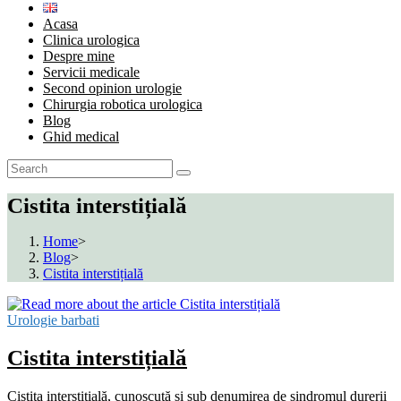
Acasa
Clinica urologica
Despre mine
Servicii medicale
Second opinion urologie
Chirurgia robotica urologica
Blog
Ghid medical
Cistita interstițială
Home
>
Blog
>
Cistita interstițială
Urologie barbati
Cistita interstițială
Cistita interstițială, cunoscută și sub denumirea de sindromul durerii