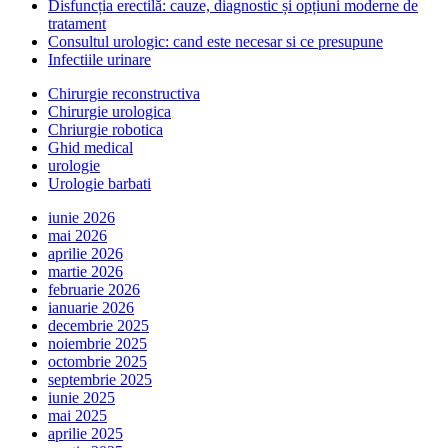
Disfuncția erectilă: cauze, diagnostic și opțiuni moderne de
tratament
Consultul urologic: cand este necesar si ce presupune
Infectiile urinare
Chirurgie reconstructiva
Chirurgie urologica
Chriurgie robotica
Ghid medical
urologie
Urologie barbati
iunie 2026
mai 2026
aprilie 2026
martie 2026
februarie 2026
ianuarie 2026
decembrie 2025
noiembrie 2025
octombrie 2025
septembrie 2025
iunie 2025
mai 2025
aprilie 2025