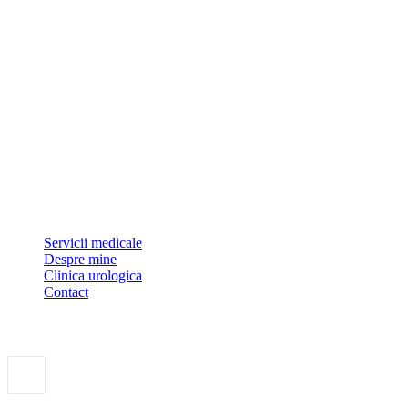
Dr Sorin Pătrășcoiu este medic primar urolog și doctor în științe
medicale.
Link-uri utile
Servicii medicale
Despre mine
Clinica urologica
Contact
Urolife Class Care Clinic
Adresa:
Bulevardul Pipera, Nr 1, Bl.1, Ap. 6