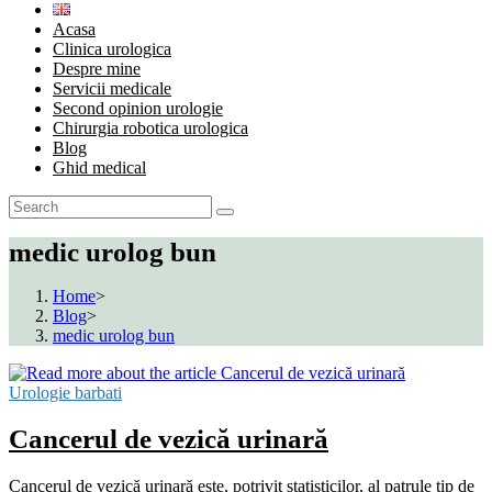
Acasa
Clinica urologica
Despre mine
Servicii medicale
Second opinion urologie
Chirurgia robotica urologica
Blog
Ghid medical
medic urolog bun
Home
>
Blog
>
medic urolog bun
Urologie barbati
Cancerul de vezică urinară
Cancerul de vezică urinară este, potrivit statisticilor, al patrule tip de