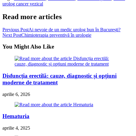
urolog cancer vezical
Read more articles
Previous Post
Ai nevoie de un medic urolog bun în București?
Next Post
Chimioterapia preventivă în urologie
You Might Also Like
Disfuncția erectilă: cauze, diagnostic și opțiuni
moderne de tratament
aprilie 6, 2026
Hematuria
aprilie 4, 2025