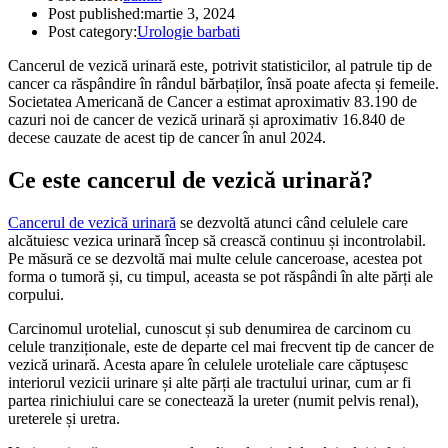
Post published:
martie 3, 2024
Post category:
Urologie barbati
Cancerul de vezică urinară este, potrivit statisticilor, al patrule tip de
cancer ca răspândire în rândul bărbaților, însă poate afecta și femeile.
Societatea Americană de Cancer a estimat aproximativ 83.190 de
cazuri noi de cancer de vezică urinară și aproximativ 16.840 de
decese cauzate de acest tip de cancer în anul 2024.
Ce este cancerul de vezică urinară?
Cancerul de vezică urinară
se dezvoltă atunci când celulele care
alcătuiesc vezica urinară încep să crească continuu și incontrolabil.
Pe măsură ce se dezvoltă mai multe celule canceroase, acestea pot
forma o tumoră și, cu timpul, aceasta se pot răspândi în alte părți ale
corpului.
Carcinomul urotelial, cunoscut și sub denumirea de carcinom cu
celule tranziționale, este de departe cel mai frecvent tip de cancer de
vezică urinară. Acesta apare în celulele uroteliale care căptușesc
interiorul vezicii urinare și alte părți ale tractului urinar, cum ar fi
partea rinichiului care se conectează la ureter (numit pelvis renal),
ureterele și uretra.