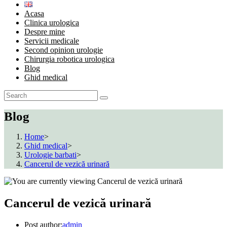
Acasa
Clinica urologica
Despre mine
Servicii medicale
Second opinion urologie
Chirurgia robotica urologica
Blog
Ghid medical
Blog
Home
>
Ghid medical
>
Urologie barbati
>
Cancerul de vezică urinară
Cancerul de vezică urinară
Post author:
admin