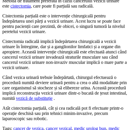
Metodă de tratament preferată în cazul cancerului vezicii urinare
este
cistectomia
, care poate fi parțială sau radicală.
Cistectomia parțială este o intervenție chirurgicală pentru
îndepărtarea unei părți a vezicii urinare. Acest lucru se poate face
pentru pacienții care prezintă, de obicei, o singură tumoră la nivelul
peretelui vezicii urinare.
Cistectomia radicală implică îndepărtarea chirurgicală a vezicii
urinare în întregime, dar și a ganglionilor limfatici și a organe din
apropiere. Această intervenție chirurgicală este efectuată atunci când
cancerul vezicii urinare invadează straturile musculare sau când
cancerul vezicii urinare non-invaziv muscular implică o mare parte a
vezicii urinare.
Când vezica urinară trebuie îndepărtată, chirurgul efectuează o
procedură numită deviere urinară pentru a crea o altă modalitate prin
care organismul să stocheze și să elibereze urina. Această procedură
implică reconstrucția vezicii urinare dintr-o bucată de țesut intestinal,
numită
vezică de substituție
.
Atât cistectomia parțială, cât și cea radicală pot fi efectuate printr-o
operație deschisă sau prin tehnici minim-invazive, precum
laparoscopic sau robotic.
Tags:
cancer de vezica
,
cancer vezical
,
medic urolog bun
,
medic