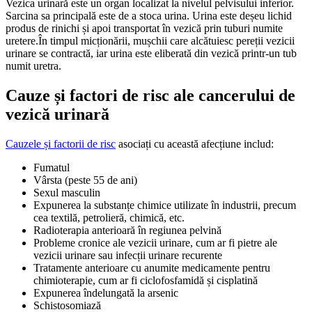
Vezica urinară este un organ localizat la nivelul pelvisului inferior.
Sarcina sa principală este de a stoca urina. Urina este deșeu lichid
produs de rinichi și apoi transportat în vezică prin tuburi numite
uretere.În timpul micționării, mușchii care alcătuiesc pereții vezicii
urinare se contractă, iar urina este eliberată din vezică printr-un tub
numit uretra.
Cauze și factori de risc ale cancerului de
vezică urinară
Cauzele și factorii de risc
asociați cu această afecțiune includ:
Fumatul
Vârsta (peste 55 de ani)
Sexul masculin
Expunerea la substanțe chimice utilizate în industrii, precum
cea textilă, petrolieră, chimică, etc.
Radioterapia anterioară în regiunea pelvină
Probleme cronice ale vezicii urinare, cum ar fi pietre ale
vezicii urinare sau infecții urinare recurente
Tratamente anterioare cu anumite medicamente pentru
chimioterapie, cum ar fi ciclofosfamidă și cisplatină
Expunerea îndelungată la arsenic
Schistosomiază