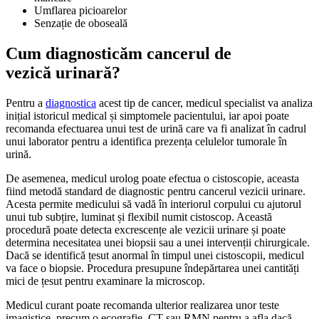
Umflarea picioarelor
Senzație de oboseală
Cum diagnosticăm cancerul de
vezică urinară?
Pentru a
diagnostica
acest tip de cancer, medicul specialist va analiza
inițial istoricul medical și simptomele pacientului, iar apoi poate
recomanda efectuarea unui test de urină care va fi analizat în cadrul
unui laborator pentru a identifica prezența celulelor tumorale în
urină.
De asemenea, medicul urolog poate efectua o cistoscopie, aceasta
fiind metodă standard de diagnostic pentru cancerul vezicii urinare.
Acesta permite medicului să vadă în interiorul corpului cu ajutorul
unui tub subțire, luminat și flexibil numit cistoscop. Această
procedură poate detecta excrescențe ale vezicii urinare și poate
determina necesitatea unei biopsii sau a unei intervenții chirurgicale.
Dacă se identifică țesut anormal în timpul unei cistoscopii, medicul
va face o biopsie. Procedura presupune îndepărtarea unei cantități
mici de țesut pentru examinare la microscop.
Medicul curant poate recomanda ulterior realizarea unor teste
imagistice, precum o ecografie, CT sau RMN pentru a afla dacă