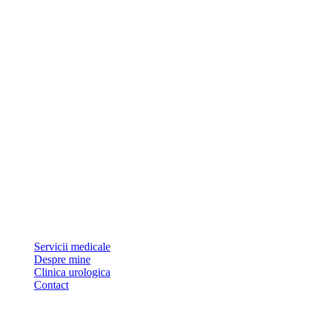
Dr Sorin Pătrășcoiu este medic primar urolog și doctor în științe
medicale.
Link-uri utile
Servicii medicale
Despre mine
Clinica urologica
Contact
Urolife Class Care Clinic