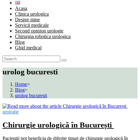
Acasa
Clinica urologica
Despre mine
Servicii medicale
Second opinion urologie
Chirurgia robotica urologica
Blog
Ghid medical
urolog bucuresti
Home
>
Blog
>
urolog bucuresti
urologie
Chirurgie urologică în București
Pacienții pot beneficia de diferite tipuri de chirurgie urologică în