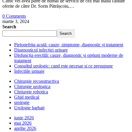
Clinic vei avea parte de numai de servicii de cea mai înaltă calitate
oferite de către Dr. Sorin Pătrășcoiu,…
0 Comments
martie 3, 2024
Search
Search
Pielonefrita acută: cauze, simptome, diagnostic și tratament
Diagnosticul infecției urinare
Disfuncția erectilă: cauze, diagnostic și opțiuni moderne de
tratament
Consultul urologic: cand este necesar si ce presupune
Infectiile urinare
Chirurgie reconstructiva
Chirurgie urologica
Chriurgie robotica
Ghid medical
urologie
Urologie barbati
iunie 2026
mai 2026
aprilie 2026