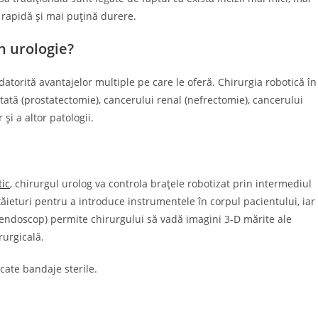
 rapidă și mai puțină durere.
n urologie?
 datorită avantajelor multiple pe care le oferă. Chirurgia robotică în
tată (prostatectomie), cancerului renal (nefrectomie), cancerului
 și a altor patologii.
tic
, chirurgul urolog va controla brațele robotizat prin intermediul
ăieturi pentru a introduce instrumentele în corpul pacientului, iar
(endoscop) permite chirurgului să vadă imagini 3-D mărite ale
rurgicală.
icate bandaje sterile.