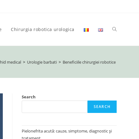
e
Chirurgia robotica urologica
Toggle
website
hid medical
>
Urologie barbati
>
Beneficiile chirurgiei robotice
search
Search
SEARCH
Pielonefrita acută: cauze, simptome, diagnostic și
tratament