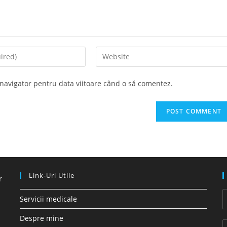
Enter
your
website
 navigator pentru data viitoare când o să comentez.
URL
(optional)
Link-Uri Utile
r
Servicii medicale
Despre mine