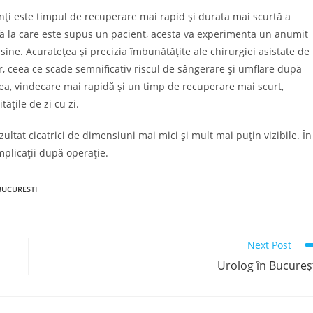
enți este timpul de recuperare mai rapid și durata mai scurtă a
cală la care este supus un pacient, acesta va experimenta un anumit
 sine. Acuratețea și precizia îmbunătățite ale chirurgiei asistate de
r, ceea ce scade semnificativ riscul de sângerare și umflare după
nea, vindecare mai rapidă și un timp de recuperare mai scurt,
ățile de zi cu zi.
ultat cicatrici de dimensiuni mai mici și mult mai puțin vizibile. În
omplicații după operație.
BUCURESTI
Next Post
Urolog în Bucureș