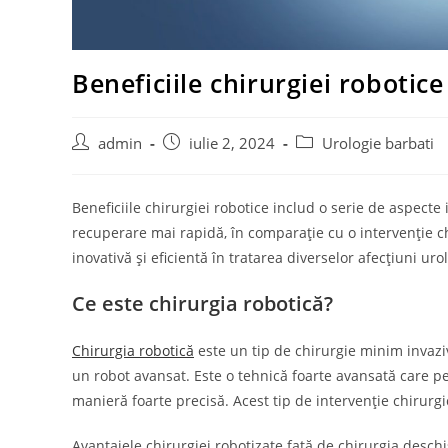
Beneficiile chirurgiei robotic
Post
Post
Post
admin
iulie 2, 2024
Urologie barbati
author:
published:
category:
Beneficiile chirurgiei robotice includ o serie de aspect
recuperare mai rapidă, în comparație cu o intervenție ch
inovativă și eficientă în tratarea diverselor afecțiuni uro
Ce este chirurgia robotică?
Chirurgia robotică
este un tip de chirurgie minim invazi
un robot avansat. Este o tehnică foarte avansată care pe
manieră foarte precisă. Acest tip de intervenție chirurg
Avantajele chirurgiei robotizate față de chirurgia deschis