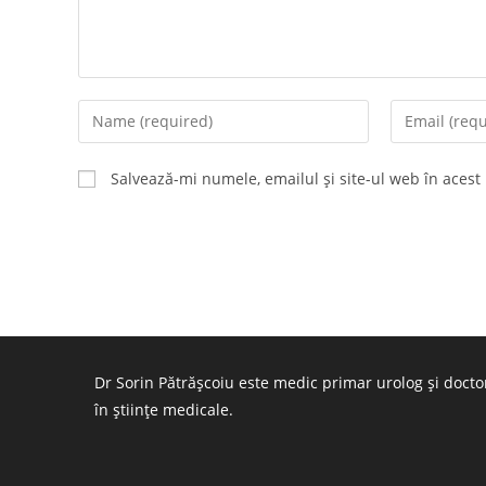
Enter
Enter
your
your
name
email
Salvează-mi numele, emailul și site-ul web în acest
or
address
username
to
to
comment
comment
Dr Sorin Pătrășcoiu este medic primar urolog și docto
în științe medicale.