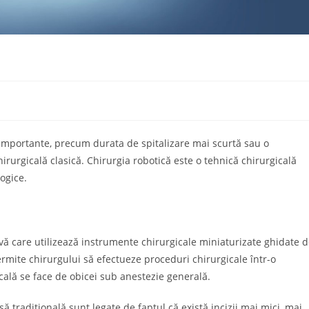
e
e importante, precum durata de spitalizare mai scurtă sau o
irurgicală clasică. Chirurgia robotică este o tehnică chirurgicală
logice.
vă care utilizează instrumente chirurgicale miniaturizate ghidate 
rmite chirurgului să efectueze proceduri chirurgicale într-o
icală se face de obicei sub anestezie generală.
ă tradițională sunt legate de faptul că există incizii mai mici, mai