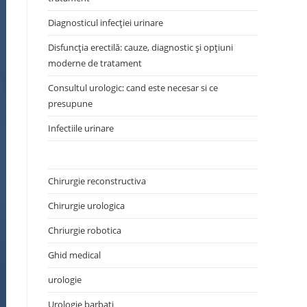
Diagnosticul infecției urinare
Disfuncția erectilă: cauze, diagnostic și opțiuni
moderne de tratament
Consultul urologic: cand este necesar si ce
presupune
Infectiile urinare
Chirurgie reconstructiva
Chirurgie urologica
Chriurgie robotica
Ghid medical
urologie
Urologie barbati