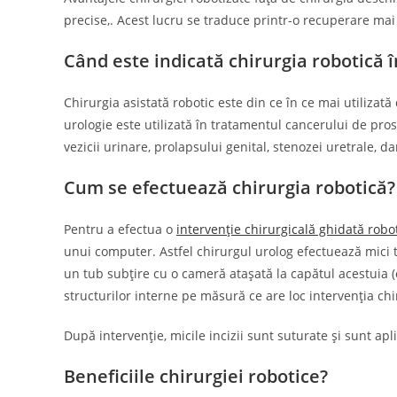
precise,. Acest lucru se traduce printr-o recuperare mai
Când este indicată chirurgia robotică î
Chirurgia asistată robotic este din ce în ce mai utilizată
urologie este utilizată în tratamentul cancerului de pros
vezicii urinare, prolapsului genital, stenozei uretrale, dar
Cum se efectuează chirurgia robotică?
Pentru a efectua o
intervenție chirurgicală ghidată robo
unui computer. Astfel chirurgul urolog efectuează mici t
un tub subțire cu o cameră atașată la capătul acestuia 
structurilor interne pe măsură ce are loc intervenția chi
După intervenție, micile incizii sunt suturate și sunt apl
Beneficiile chirurgiei robotice?