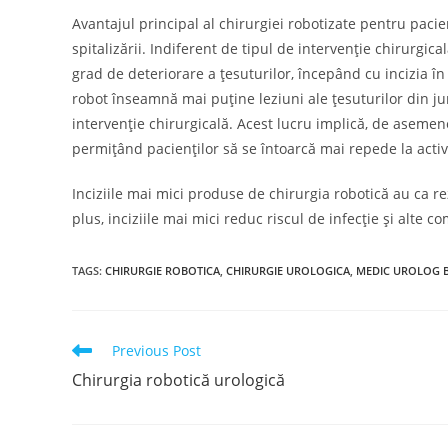
Avantajul principal al chirurgiei robotizate pentru paci
spitalizării. Indiferent de tipul de intervenție chirurgi
grad de deteriorare a țesuturilor, începând cu incizia în
robot înseamnă mai puține leziuni ale țesuturilor din ju
intervenție chirurgicală. Acest lucru implică, de aseme
permițând pacienților să se întoarcă mai repede la activit
Inciziile mai mici produse de chirurgia robotică au ca rez
plus, inciziile mai mici reduc riscul de infecție și alte c
TAGS:
CHIRURGIE ROBOTICA
,
CHIRURGIE UROLOGICA
,
MEDIC UROLOG 
Read
Previous Post
more
Chirurgia robotică urologică
articles