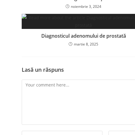
noiembrie 3, 2024
Diagnosticul adenomului de prostată
martie 8, 2025
Lasă un răspuns
Comment
Enter
Enter