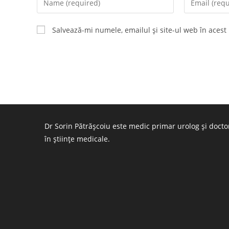
your
your
name
email
Salvează-mi numele, emailul și site-ul web în acest
or
address
username
to
to
comment
comment
Dr Sorin Pătrășcoiu este medic primar urolog și docto
în științe medicale.