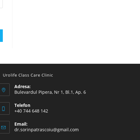
Urolife Class Care Clinic
Adresa:
Bulevardul Pipera, Nr 1, Bl.1, Ap. 6
Telefon
+40 744 648 142
Email:
Opens
dr.sorinpatrascoiu@gmail.com
in