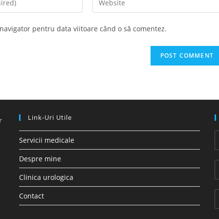
your
website
 navigator pentru data viitoare când o să comentez.
URL
(optional)
Link-Uri Utile
r
Servicii medicale
Despre mine
Clinica urologica
Contact