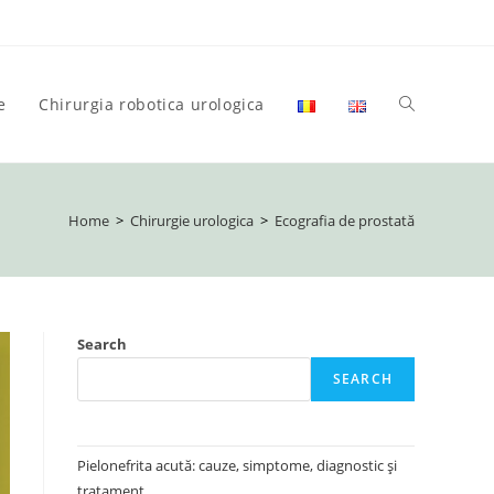
e
Chirurgia robotica urologica
Toggle
website
Home
>
Chirurgie urologica
>
Ecografia de prostată
search
Search
SEARCH
Pielonefrita acută: cauze, simptome, diagnostic și
tratament