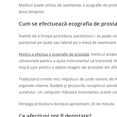
Medicul poate utiliza, de asemenea, o ecografie de pros
țesut (biopsie).
Cum se efectuează ecografia de prost
Înainte de a începe procedura, pacientului i se poate cere
poziționat pe spate sau lateral pe o masă de examinare ș
Pentru a efectua o ecografie de prostată
, medicul acope
ultrasunete pentru a ajuta instrumentul să transmită imag
mișcă ușor pentru a obține imagini ale prostatei din dif
Traductorul trimite mici impulsuri de unde sonore, de î
organele interne, fluidele și țesuturile, receptorul sensib
sunetului. Un computer măsoară instantaneu aceste unde
Întreaga procedura durează aproximativ 20 de minute.
Ce afecțiuni pot fi depistate?