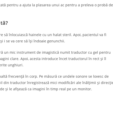
tată pentru a ajuta la plasarea unui ac pentru a preleva o probă de
ată?
 să înlocuiască hainele cu un halat steril. Apoi, pacientul va fi
i i se va cere să își îndoaie genunchii.
ră un mic instrument de imagistică numit traductor cu gel pentru
ini clare. Apoi, acesta introduce încet traductorul în rect și îl
erite unghiuri.
naltă frecvență în corp. Pe măsură ce undele sonore se lovesc de
il din traductor înregistrează mici modificări ale înălțimii și direcți
 și le afișează ca imagini în timp real pe un monitor.