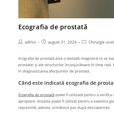
Ecografia de prostată
Post
Post
Post
admin
august 31, 2024
Chirurgie urol
author:
published:
category:
Ecografia de prostată este o metodă imagistică ce se ba
prostatei și ale structurilor înconjurătoare în timp real.
în diagnosticarea afecțiunilor de prostată.
Când este indicată ecografia de prosta
Ecografia de prostată
poate fi utilizată pentru a verifica
apropiere. Aceasta poate fi utilizat pentru a examina gl
reprezintă, adesea, următorul pas după descoperirea