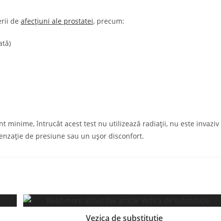
erii de
afecțiuni ale prostatei
, precum:
ată)
nt minime, întrucât acest test nu utilizează radiații, nu este invaziv
enzație de presiune sau un ușor disconfort.
Vezica de substituție