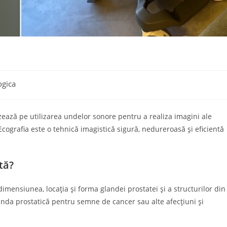
ogica
zează pe utilizarea undelor sonore pentru a realiza imagini ale
 Ecografia este o tehnică imagistică sigură, nedureroasă și eficientă
tă?
 dimensiunea, locația și forma glandei prostatei și a structurilor din
anda prostatică pentru semne de cancer sau alte afecțiuni și