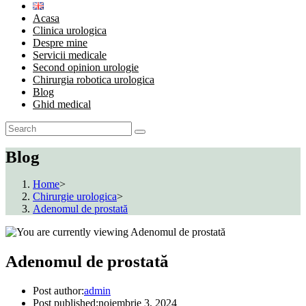
Acasa
Clinica urologica
Despre mine
Servicii medicale
Second opinion urologie
Chirurgia robotica urologica
Blog
Ghid medical
Blog
Home
>
Chirurgie urologica
>
Adenomul de prostată
Adenomul de prostată
Post author:
admin
Post published:
noiembrie 3, 2024