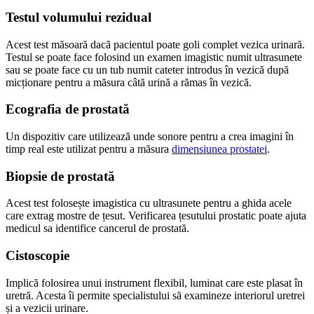
Testul volumului rezidual
Acest test măsoară dacă pacientul poate goli complet vezica urinară.
Testul se poate face folosind un examen imagistic numit ultrasunete
sau se poate face cu un tub numit cateter introdus în vezică după
micționare pentru a măsura câtă urină a rămas în vezică.
Ecografia de prostată
Un dispozitiv care utilizează unde sonore pentru a crea imagini în
timp real este utilizat pentru a măsura
dimensiunea prostatei
.
Biopsie de prostată
Acest test folosește imagistica cu ultrasunete pentru a ghida acele
care extrag mostre de țesut. Verificarea țesutului prostatic poate ajuta
medicul sa identifice cancerul de prostată.
Cistoscopie
Implică folosirea unui instrument flexibil, luminat care este plasat în
uretră. Acesta îi permite specialistului să examineze interiorul uretrei
și a vezicii urinare.