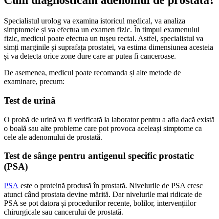
Cum diagnosticăm adenomul de prostată?
Specialistul urolog va examina istoricul medical, va analiza
simptomele și va efectua un examen fizic. În timpul examenului
fizic, medicul poate efectua un tușeu rectal. Astfel, specialistul va
simți marginile și suprafața prostatei, va estima dimensiunea acesteia
și va detecta orice zone dure care ar putea fi canceroase.
De asemenea, medicul poate recomanda și alte metode de
examinare, precum:
Test de urină
O probă de urină va fi verificată la laborator pentru a afla dacă există
o boală sau alte probleme care pot provoca aceleași simptome ca
cele ale adenomului de prostată.
Test de sânge pentru antigenul specific prostatic
(PSA)
PSA
este o proteină produsă în prostată. Nivelurile de PSA cresc
atunci când prostata devine mărită. Dar nivelurile mai ridicate de
PSA se pot datora și procedurilor recente, bolilor, intervențiilor
chirurgicale sau cancerului de prostată.