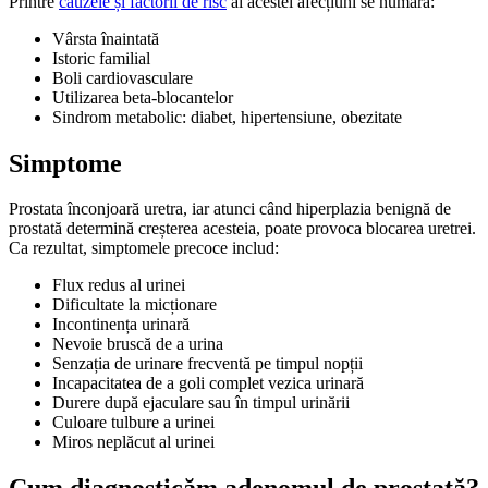
Printre
cauzele și factorii de risc
ai acestei afecțiuni se numără:
Vârsta înaintată
Istoric familial
Boli cardiovasculare
Utilizarea beta-blocantelor
Sindrom metabolic: diabet, hipertensiune, obezitate
Simptome
Prostata înconjoară uretra, iar atunci când hiperplazia benignă de
prostată determină creșterea acesteia, poate provoca blocarea uretrei.
Ca rezultat, simptomele precoce includ:
Flux redus al urinei
Dificultate la micționare
Incontinența urinară
Nevoie bruscă de a urina
Senzația de urinare frecventă pe timpul nopții
Incapacitatea de a goli complet vezica urinară
Durere după ejaculare sau în timpul urinării
Culoare tulbure a urinei
Miros neplăcut al urinei