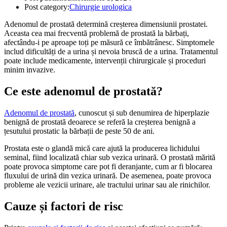
Post category:
Chirurgie urologica
Adenomul de prostată determină creșterea dimensiunii prostatei.
Aceasta cea mai frecventă problemă de prostată la bărbați,
afectându-i pe aproape toți pe măsură ce îmbătrânesc. Simptomele
includ dificultăți de a urina și nevoia bruscă de a urina. Tratamentul
poate include medicamente, intervenții chirurgicale și proceduri
minim invazive.
Ce este adenomul de prostată?
Adenomul de prostată
, cunoscut și sub denumirea de hiperplazie
benignă de prostată deoarece se referă la creșterea benignă a
țesutului prostatic la bărbații de peste 50 de ani.
Prostata este o glandă mică care ajută la producerea lichidului
seminal, fiind localizată chiar sub vezica urinară. O prostată mărită
poate provoca simptome care pot fi deranjante, cum ar fi blocarea
fluxului de urină din vezica urinară. De asemenea, poate provoca
probleme ale vezicii urinare, ale tractului urinar sau ale rinichilor.
Cauze și factori de risc