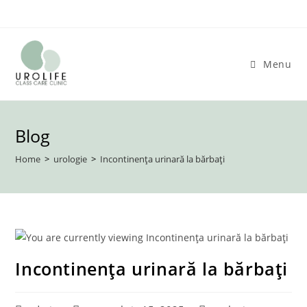
Skip
to
content
Menu
Blog
Home
>
urologie
>
Incontinența urinară la bărbați
Incontinența urinară la bărbați