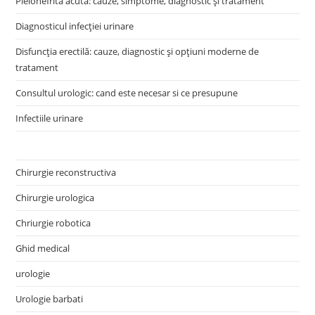
Pielonefrita acută: cauze, simptome, diagnostic și tratament
Diagnosticul infecției urinare
Disfuncția erectilă: cauze, diagnostic și opțiuni moderne de
tratament
Consultul urologic: cand este necesar si ce presupune
Infectiile urinare
Chirurgie reconstructiva
Chirurgie urologica
Chriurgie robotica
Ghid medical
urologie
Urologie barbati