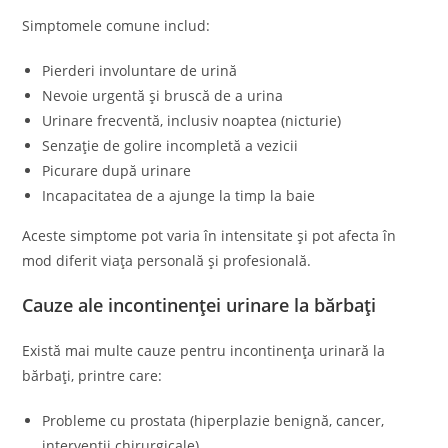
Simptomele comune includ:
Pierderi involuntare de urină
Nevoie urgentă și bruscă de a urina
Urinare frecventă, inclusiv noaptea (nicturie)
Senzație de golire incompletă a vezicii
Picurare după urinare
Incapacitatea de a ajunge la timp la baie
Aceste simptome pot varia în intensitate și pot afecta în
mod diferit viața personală și profesională.
Cauze ale incontinenței urinare la bărbați
Există mai multe cauze pentru incontinența urinară la
bărbați, printre care:
Probleme cu prostata (hiperplazie benignă, cancer,
intervenții chirurgicale)