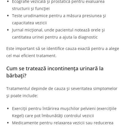
Ecografie vezicală și prostatică pentru evaluarea
structurii și funcției
Teste urodinamice pentru a măsura presiunea și
capacitatea vezicii
Jurnal micțional, unde pacientul notează orele și
cantitatea urinei pentru a ajuta la diagnostic
Este important să se identifice cauza exactă pentru a alege
cel mai eficient tratament.
Cum se tratează incontinența urinară la
bărbați?
Tratamentul depinde de cauza și severitatea simptomelor
și poate include:
Exerciții pentru întărirea mușchilor pelvieni (exercițiile
Kegel) care pot îmbunătăți controlul vezicii
Medicamente pentru relaxarea vezicii sau reducerea