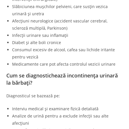
Slăbiciunea mușchilor pelvieni, care susțin vezica
urinară și uretra
Afecțiuni neurologice (accident vascular cerebral,
scleroză multiplă, Parkinson)
Infecții urinare sau inflamații
Diabet și alte boli cronice
Consumul excesiv de alcool, cafea sau lichide iritante
pentru vezică
Medicamente care pot afecta controlul vezicii urinare
Cum se diagnostichează incontinența urinară
la bărbați?
Diagnosticul se bazează pe:
Interviu medical și examinare fizică detaliată
Analize de urină pentru a exclude infecții sau alte
afecțiuni