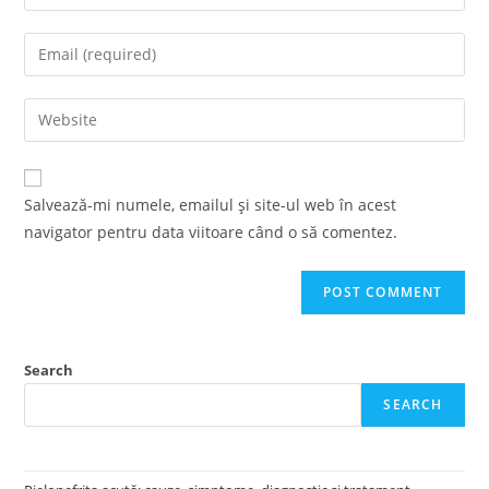
your
name
Enter
or
your
username
email
Enter
to
address
your
comment
to
website
comment
URL
Salvează-mi numele, emailul și site-ul web în acest
(optional)
navigator pentru data viitoare când o să comentez.
Search
SEARCH