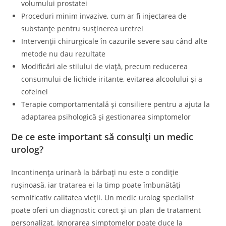
volumului prostatei
Proceduri minim invazive, cum ar fi injectarea de
substanțe pentru susținerea uretrei
Intervenții chirurgicale în cazurile severe sau când alte
metode nu dau rezultate
Modificări ale stilului de viață, precum reducerea
consumului de lichide iritante, evitarea alcoolului și a
cofeinei
Terapie comportamentală și consiliere pentru a ajuta la
adaptarea psihologică și gestionarea simptomelor
De ce este important să consulți un medic
urolog?
Incontinența urinară la bărbați nu este o condiție
rușinoasă, iar tratarea ei la timp poate îmbunătăți
semnificativ calitatea vieții. Un medic urolog specialist
poate oferi un diagnostic corect și un plan de tratament
personalizat. Ignorarea simptomelor poate duce la