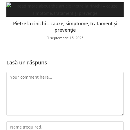
Pietre la rinichi – cauze, simptome, tratament și
prevenție
septembrie 15, 2025
Lasă un răspuns
Comment
Enter