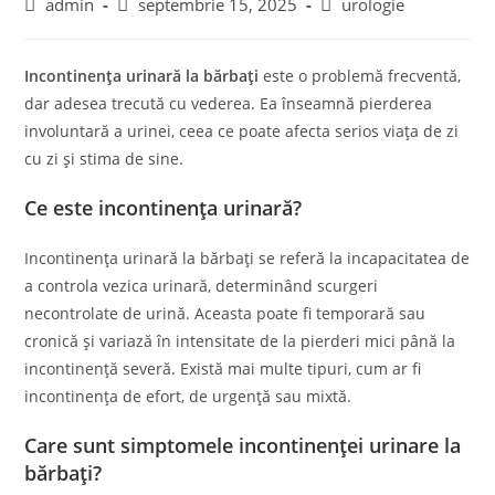
Post
Post
Post
admin
septembrie 15, 2025
urologie
author:
published:
category:
Incontinența urinară la bărbați
este o problemă frecventă,
dar adesea trecută cu vederea. Ea înseamnă pierderea
involuntară a urinei, ceea ce poate afecta serios viața de zi
cu zi și stima de sine.
Ce este incontinența urinară?
Incontinența urinară la bărbați se referă la incapacitatea de
a controla vezica urinară, determinând scurgeri
necontrolate de urină. Aceasta poate fi temporară sau
cronică și variază în intensitate de la pierderi mici până la
incontinență severă. Există mai multe tipuri, cum ar fi
incontinența de efort, de urgență sau mixtă.
Care sunt simptomele incontinenței urinare la
bărbați?